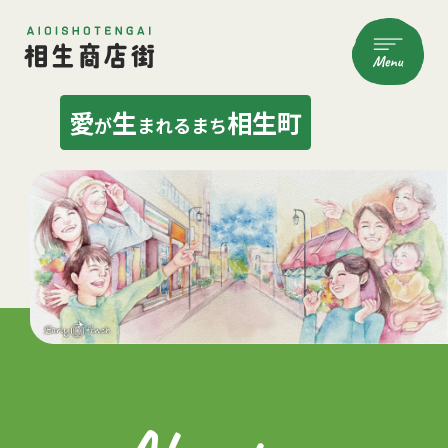
愛
生
相生町
が
まれるまち