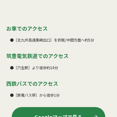
お車でのアクセス
●［北九州高速黒崎出口］を折尾/中間方面へ約5分
筑豊電気鉄道でのアクセス
●［穴生駅］より徒歩約14分
西鉄バスでのアクセス
●［鉄竜バス停］から徒歩1分
arrow_forward