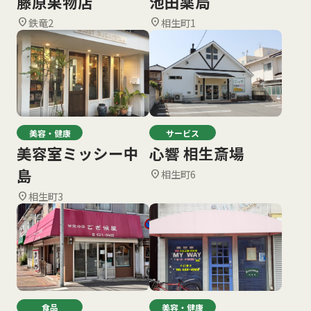
藤原果物店
池田薬局
鉄竜2
相生町1
location_on
location_on
美容・健康
サービス
美容室ミッシー中
心響 相生斎場
島
相生町6
location_on
相生町3
location_on
食品
美容・健康