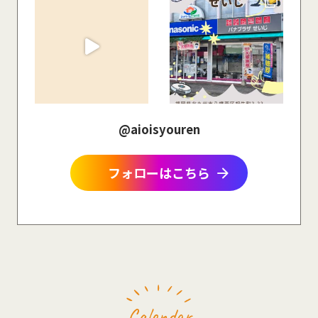
@aioisyouren
arrow_forward
フォローはこちら
Calendar