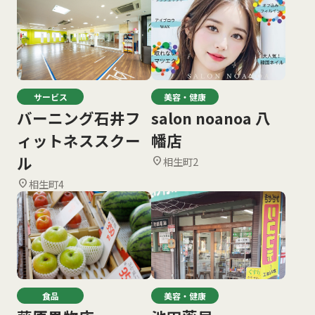
サービス
美容・健康
バーニング石井フ
salon noanoa 八
ィットネススクー
幡店
ル
相生町2
location_on
相生町4
location_on
食品
美容・健康