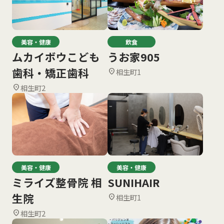
美容・健康
飲食
ムカイボウこども
うお家905
歯科・矯正歯科
相生町1
location_on
相生町2
location_on
美容・健康
美容・健康
ミライズ整骨院 相
SUNIHAIR
生院
相生町1
location_on
相生町2
location_on