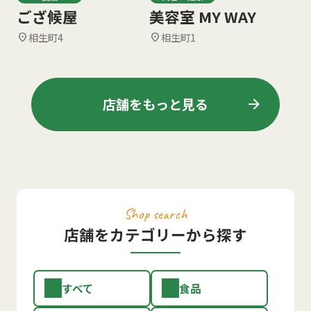
ござ候屋
美容室 MY WAY
相生町4
相生町1
location_on
location_on
arrow_forward
店舗をもっと見る
Shop search
店舗をカテゴリーから探す
すべて
食品