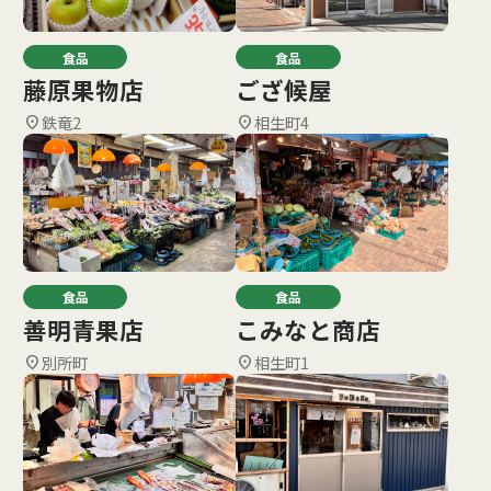
食品
食品
藤原果物店
ござ候屋
鉄竜2
相生町4
location_on
location_on
食品
食品
善明青果店
こみなと商店
別所町
相生町1
location_on
location_on