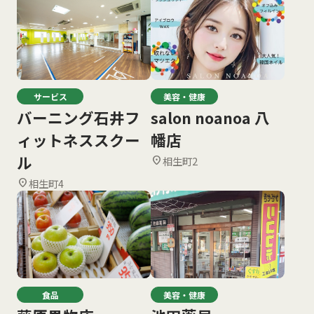
サービス
美容・健康
バーニング石井フ
salon noanoa 八
ィットネススクー
幡店
ル
相生町2
location_on
相生町4
location_on
食品
美容・健康