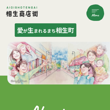
愛
生
相生町
が
まれるまち