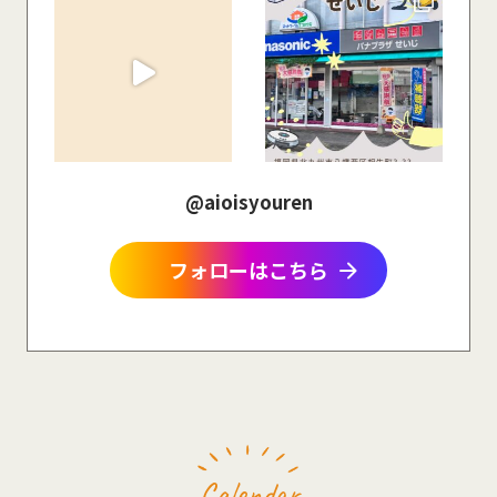
@aioisyouren
arrow_forward
フォローはこちら
Calendar