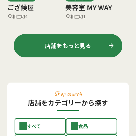
ござ候屋
美容室 MY WAY
相生町4
相生町1
location_on
location_on
arrow_forward
店舗をもっと見る
Shop search
店舗をカテゴリーから探す
すべて
食品