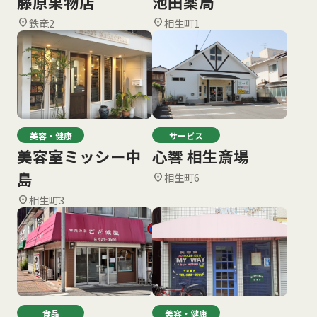
藤原果物店
池田薬局
鉄竜2
相生町1
location_on
location_on
美容・健康
サービス
美容室ミッシー中
心響 相生斎場
島
相生町6
location_on
相生町3
location_on
食品
美容・健康