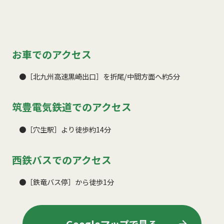
お車でのアクセス
●［北九州高速黒崎出口］を折尾/中間方面へ約5分
筑豊電気鉄道でのアクセス
●［穴生駅］より徒歩約14分
西鉄バスでのアクセス
●［鉄竜バス停］から徒歩1分
arrow_forward