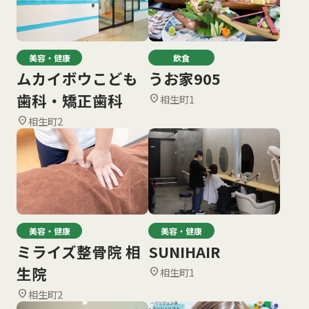
美容・健康
飲食
ムカイボウこども
うお家905
歯科・矯正歯科
相生町1
location_on
相生町2
location_on
美容・健康
美容・健康
ミライズ整骨院 相
SUNIHAIR
生院
相生町1
location_on
相生町2
location_on