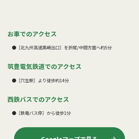
お車でのアクセス
●［北九州高速黒崎出口］を折尾/中間方面へ約5分
筑豊電気鉄道でのアクセス
●［穴生駅］より徒歩約14分
西鉄バスでのアクセス
●［鉄竜バス停］から徒歩1分
arrow_forward