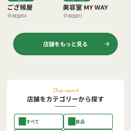
ござ候屋
美容室 MY WAY
相生町4
相生町1
location_on
location_on
arrow_forward
店舗をもっと見る
Shop search
店舗をカテゴリーから探す
すべて
食品