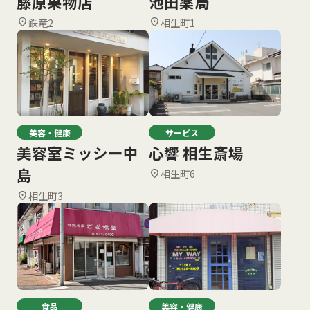
藤原果物店
池田薬局
鉄竜2
相生町1
location_on
location_on
美容・健康
サービス
美容室ミッシー中
心響 相生斎場
島
相生町6
location_on
相生町3
location_on
食品
美容・健康