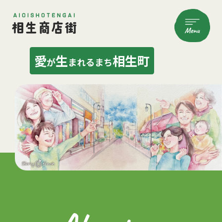
愛
生
相生町
が
まれるまち