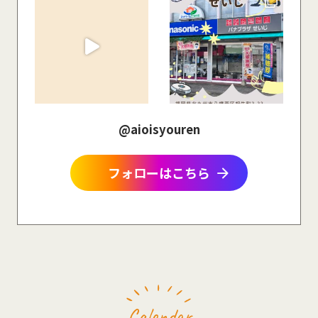
@aioisyouren
arrow_forward
フォローはこちら
Calendar