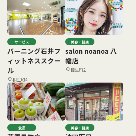
サービス
美容・健康
バーニング石井フ
salon noanoa 八
ィットネススクー
幡店
ル
相生町2
location_on
相生町4
location_on
食品
美容・健康